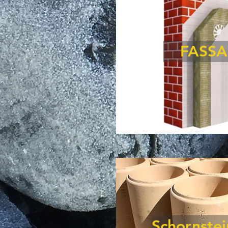
FASS
Schornste