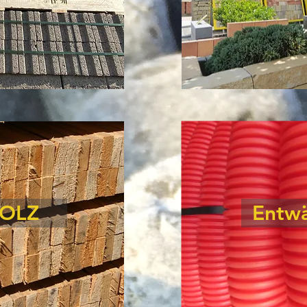
OLZ
Entw