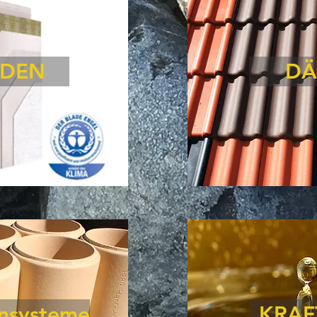
ADEN
DÄ
insysteme
KRAF